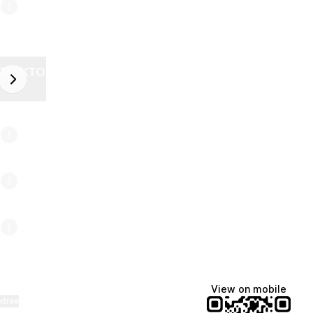
ZELEKTOR FUTURE
next
6
View on mobile
ktree