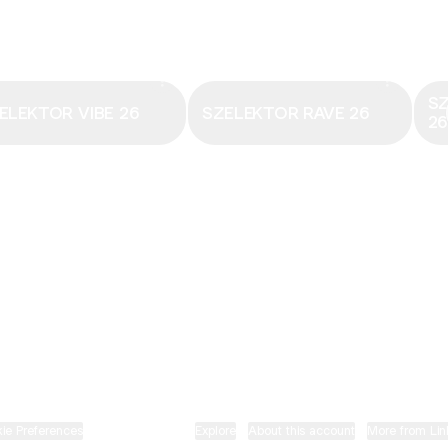
Email
·
hungary@electronicbeats.net
Magyarország legfrissebb hangjai:
S
ELEKTOR VIBE 26
SZELEKTOR RAVE 26
2
ELECTRONIC BEATS X INSTAGRAM
ELECTRONIC BEATS X FACEBOOK
SZELEKTOR X TIKTOK
ie Preferences
•
Report
•
Privacy
•
Explore
•
About this account
•
More from Lin