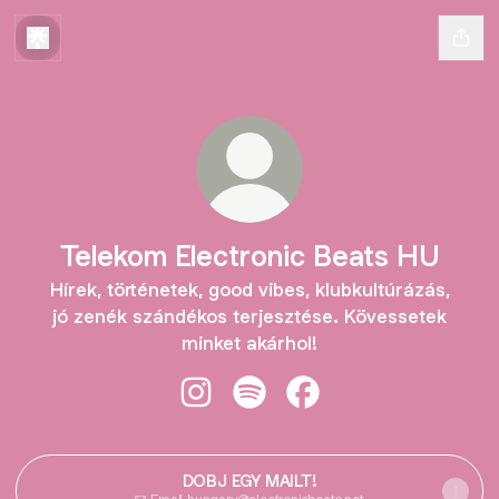
Telekom Electronic Beats HU
Hírek, történetek, good vibes, klubkultúrázás,
jó zenék szándékos terjesztése. Kövessetek
minket akárhol!
Telekom Electronic Beats HU Insta
Telekom Electronic Beats HU 
Telekom Electronic Be
DOBJ EGY MAILT!