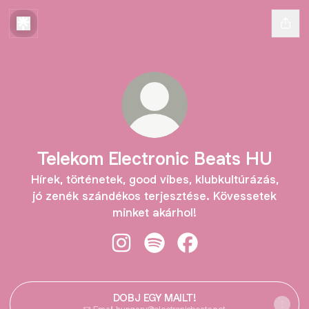
Telekom Electronic Beats HU
Hírek, történetek, good vibes, klubkultúrázás,
jó zenék szándékos terjesztése. Kövessetek
minket akárhol!
Telekom Electronic Beats HU Insta
Telekom Electronic Beats HU 
Telekom Electronic Be
DOBJ EGY MAILT!