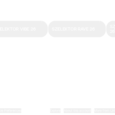
Email
·
hungary@electronicbeats.net
Magyarország legfrissebb hangjai:
S
ELEKTOR VIBE 26
SZELEKTOR RAVE 26
2
ELECTRONIC BEATS X INSTAGRAM
ELECTRONIC BEATS X FACEBOOK
SZELEKTOR X TIKTOK
ie Preferences
•
Report
•
Privacy
•
Explore
•
About this account
•
More from Lin