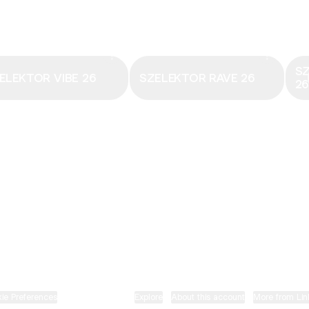
Email
·
hungary@electronicbeats.net
Magyarország legfrissebb hangjai:
S
ELEKTOR VIBE 26
SZELEKTOR RAVE 26
2
ELECTRONIC BEATS X INSTAGRAM
ELECTRONIC BEATS X FACEBOOK
SZELEKTOR X TIKTOK
ie Preferences
•
Report
•
Privacy
•
Explore
•
About this account
•
More from Lin