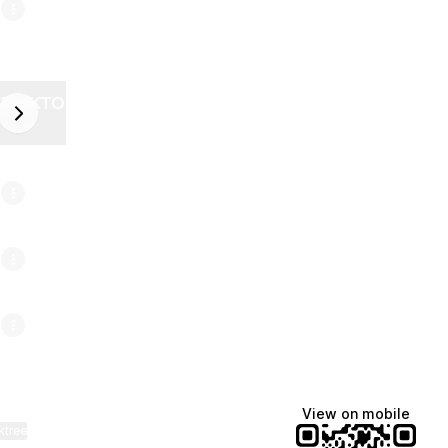
ZELEKTOR FUTURE
next
6
View on mobile
ktree