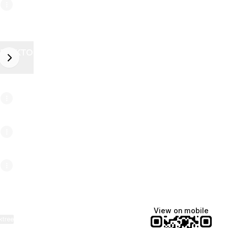
ZELEKTOR FUTURE
next
6
View on mobile
ktree