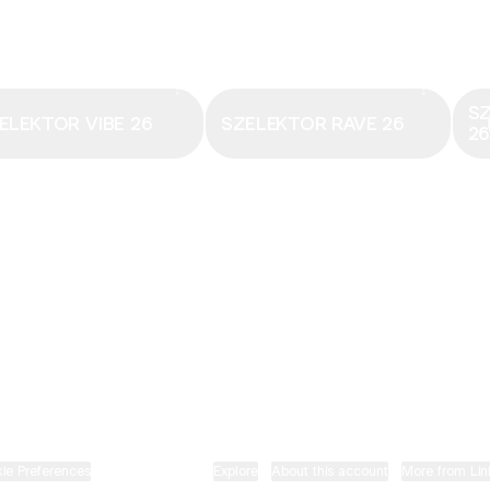
Email
·
hungary@electronicbeats.net
Magyarország legfrissebb hangjai:
S
ELEKTOR VIBE 26
SZELEKTOR RAVE 26
2
ELECTRONIC BEATS X INSTAGRAM
ELECTRONIC BEATS X FACEBOOK
SZELEKTOR X TIKTOK
ie Preferences
•
Report
•
Privacy
•
Explore
•
About this account
•
More from Lin