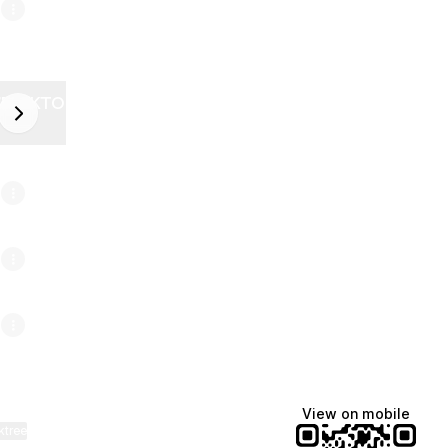
ZELEKTOR FUTURE
next
6
View on mobile
ktree