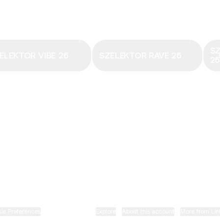
Email
·
hungary@electronicbeats.net
Magyarország legfrissebb hangjai:
S
ELEKTOR VIBE 26
SZELEKTOR RAVE 26
2
ELECTRONIC BEATS X INSTAGRAM
ELECTRONIC BEATS X FACEBOOK
SZELEKTOR X TIKTOK
ie Preferences
•
Report
•
Privacy
•
Explore
•
About this account
•
More from Lin