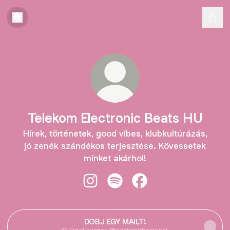
Telekom Electronic Beats HU
Hírek, történetek, good vibes, klubkultúrázás,
jó zenék szándékos terjesztése. Kövessetek
minket akárhol!
Telekom Electronic Beats HU Insta
Telekom Electronic Beats HU 
Telekom Electronic Be
DOBJ EGY MAILT!