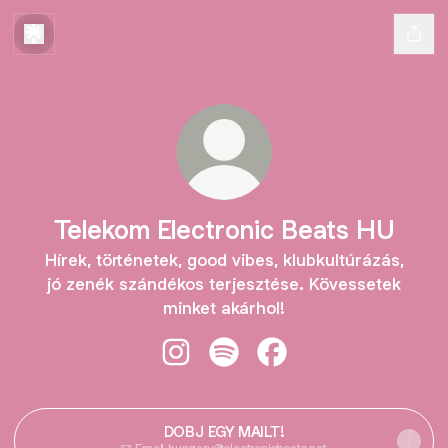
Telekom Electronic Beats HU
Hírek, történetek, good vibes, klubkultúrázás,
jó zenék szándékos terjesztése. Kövessetek
minket akárhol!
Telekom Electronic Beats HU Insta
Telekom Electronic Beats HU 
Telekom Electronic Be
DOBJ EGY MAILT!