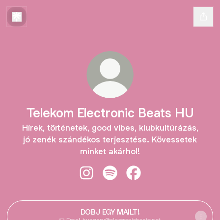
Telekom Electronic Beats HU
Hírek, történetek, good vibes, klubkultúrázás,
jó zenék szándékos terjesztése. Kövessetek
minket akárhol!
Telekom Electronic Beats HU Insta
Telekom Electronic Beats HU 
Telekom Electronic Be
DOBJ EGY MAILT!