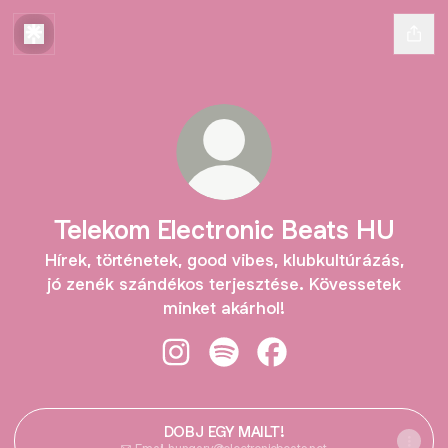
Telekom Electronic Beats HU
Hírek, történetek, good vibes, klubkultúrázás,
jó zenék szándékos terjesztése. Kövessetek
minket akárhol!
Telekom Electronic Beats HU Insta
Telekom Electronic Beats HU 
Telekom Electronic Be
DOBJ EGY MAILT!