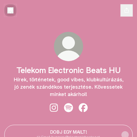
Telekom Electronic Beats HU
Hírek, történetek, good vibes, klubkultúrázás,
jó zenék szándékos terjesztése. Kövessetek
minket akárhol!
Telekom Electronic Beats HU Insta
Telekom Electronic Beats HU 
Telekom Electronic Be
DOBJ EGY MAILT!