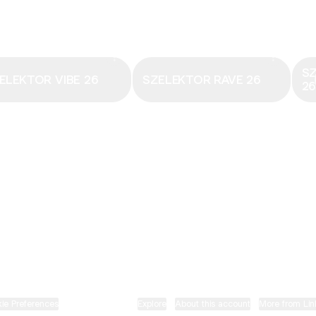
Email
·
hungary@electronicbeats.net
Magyarország legfrissebb hangjai:
S
ELEKTOR VIBE 26
SZELEKTOR RAVE 26
2
ELECTRONIC BEATS X INSTAGRAM
ELECTRONIC BEATS X FACEBOOK
SZELEKTOR X TIKTOK
ie Preferences
•
Report
•
Privacy
•
Explore
•
About this account
•
More from Lin