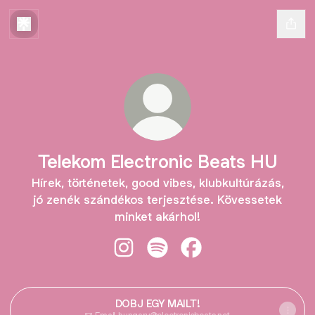
Telekom Electronic Beats HU
Hírek, történetek, good vibes, klubkultúrázás,
jó zenék szándékos terjesztése. Kövessetek
minket akárhol!
Telekom Electronic Beats HU Insta
Telekom Electronic Beats HU 
Telekom Electronic Be
DOBJ EGY MAILT!