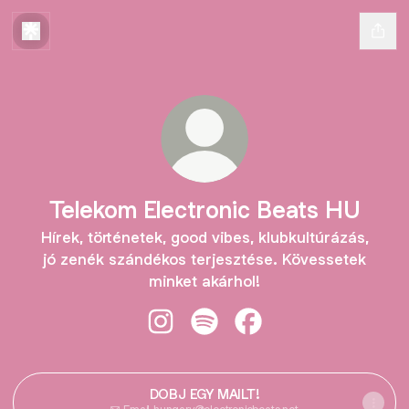
Telekom Electronic Beats HU
Hírek, történetek, good vibes, klubkultúrázás,
jó zenék szándékos terjesztése. Kövessetek
minket akárhol!
Telekom Electronic Beats HU Insta
Telekom Electronic Beats HU 
Telekom Electronic Be
DOBJ EGY MAILT!