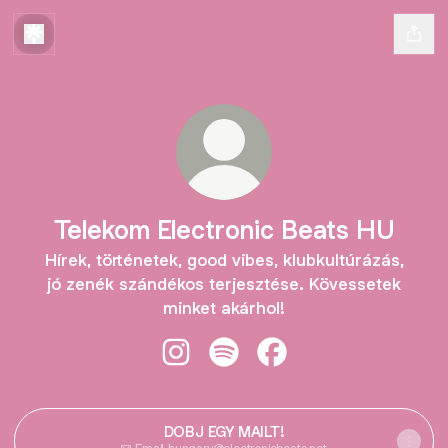
Telekom Electronic Beats HU
Hírek, történetek, good vibes, klubkultúrázás,
jó zenék szándékos terjesztése. Kövessetek
minket akárhol!
Telekom Electronic Beats HU Insta
Telekom Electronic Beats HU 
Telekom Electronic Be
DOBJ EGY MAILT!