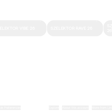
Email
·
hungary@electronicbeats.net
Magyarország legfrissebb hangjai:
S
ELEKTOR VIBE 26
SZELEKTOR RAVE 26
2
ELECTRONIC BEATS X INSTAGRAM
ELECTRONIC BEATS X FACEBOOK
SZELEKTOR X TIKTOK
ie Preferences
•
Report
•
Privacy
•
Explore
•
About this account
•
More from Lin