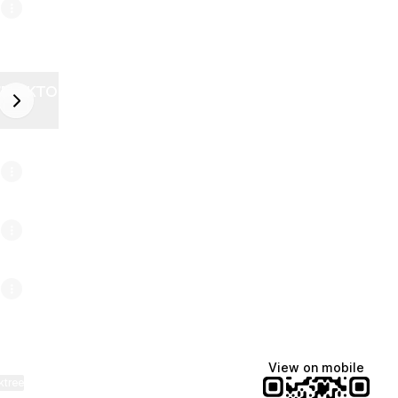
ZELEKTOR FUTURE
next
6
View on mobile
ktree