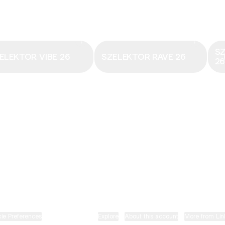
Email
·
hungary@electronicbeats.net
Magyarország legfrissebb hangjai:
S
ELEKTOR VIBE 26
SZELEKTOR RAVE 26
2
ELECTRONIC BEATS X INSTAGRAM
ELECTRONIC BEATS X FACEBOOK
SZELEKTOR X TIKTOK
ie Preferences
•
Report
•
Privacy
•
Explore
•
About this account
•
More from Lin