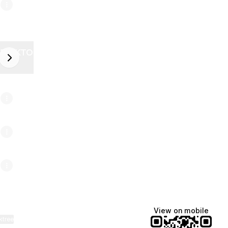
ZELEKTOR FUTURE
next
6
View on mobile
ktree