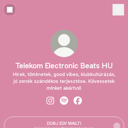
Telekom Electronic Beats HU
Hírek, történetek, good vibes, klubkultúrázás,
jó zenék szándékos terjesztése. Kövessetek
minket akárhol!
Telekom Electronic Beats HU Insta
Telekom Electronic Beats HU 
Telekom Electronic Be
DOBJ EGY MAILT!