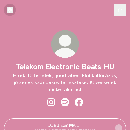
Telekom Electronic Beats HU
Hírek, történetek, good vibes, klubkultúrázás,
jó zenék szándékos terjesztése. Kövessetek
minket akárhol!
Telekom Electronic Beats HU Insta
Telekom Electronic Beats HU 
Telekom Electronic Be
DOBJ EGY MAILT!