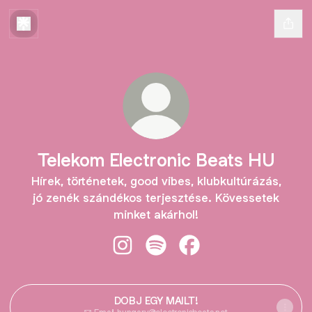
Telekom Electronic Beats HU
Hírek, történetek, good vibes, klubkultúrázás,
jó zenék szándékos terjesztése. Kövessetek
minket akárhol!
Telekom Electronic Beats HU Insta
Telekom Electronic Beats HU 
Telekom Electronic Be
DOBJ EGY MAILT!